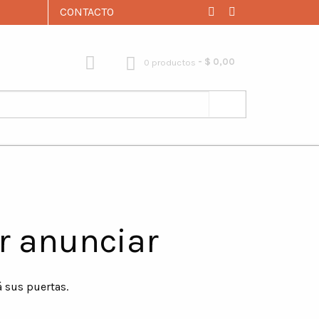
CONTACTO
$ 0,00
0 productos
r anunciar
á sus puertas.