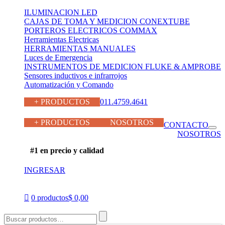
ILUMINACION LED
CAJAS DE TOMA Y MEDICION CONEXTUBE
PORTEROS ELECTRICOS COMMAX
Herramientas Electricas
HERRAMIENTAS MANUALES
Luces de Emergencia
INSTRUMENTOS DE MEDICION FLUKE & AMPROBE
Sensores inductivos e infrarrojos
Automatización y Comando
+ PRODUCTOS
011.4759.4641
011.4759.4641
+ PRODUCTOS
NOSOTROS
CONTACTO
NOSOTROS
#1 en precio y calidad
INGRESAR
0 productos
$ 0,00
Buscar
por: