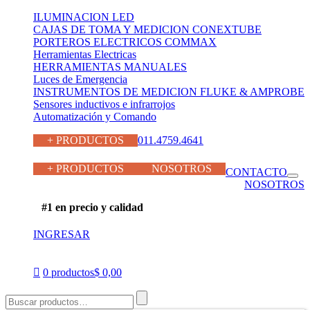
ILUMINACION LED
CAJAS DE TOMA Y MEDICION CONEXTUBE
PORTEROS ELECTRICOS COMMAX
Herramientas Electricas
HERRAMIENTAS MANUALES
Luces de Emergencia
INSTRUMENTOS DE MEDICION FLUKE & AMPROBE
Sensores inductivos e infrarrojos
Automatización y Comando
+ PRODUCTOS
011.4759.4641
011.4759.4641
+ PRODUCTOS
NOSOTROS
CONTACTO
NOSOTROS
#1 en precio y calidad
INGRESAR
0 productos
$ 0,00
Buscar
por: