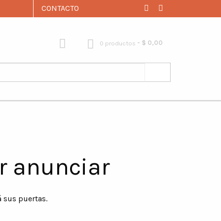
CONTACTO
$ 0,00
0 productos
r anunciar
á sus puertas.